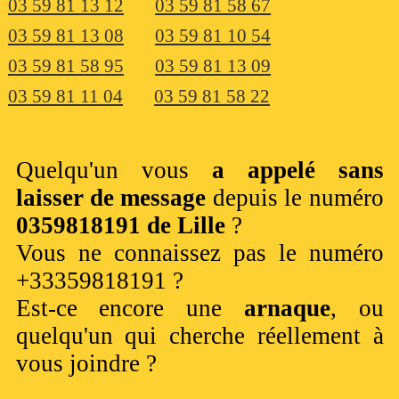
03 59 81 13 12
03 59 81 58 67
03 59 81 13 08
03 59 81 10 54
03 59 81 58 95
03 59 81 13 09
03 59 81 11 04
03 59 81 58 22
Quelqu'un vous
a appelé sans
laisser de message
depuis le numéro
0359818191 de Lille
?
Vous ne connaissez pas le numéro
+33359818191 ?
Est-ce encore une
arnaque
, ou
quelqu'un qui cherche réellement à
vous joindre ?