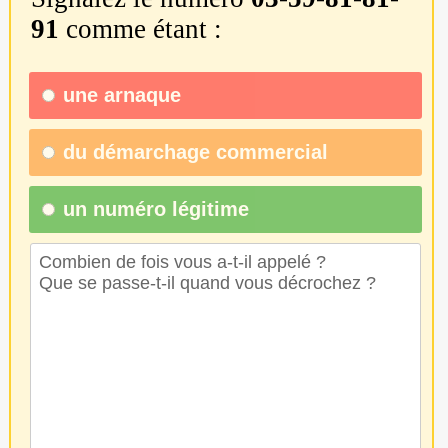
91
comme étant :
une
arnaque
du
démarchage commercial
un numéro légitime