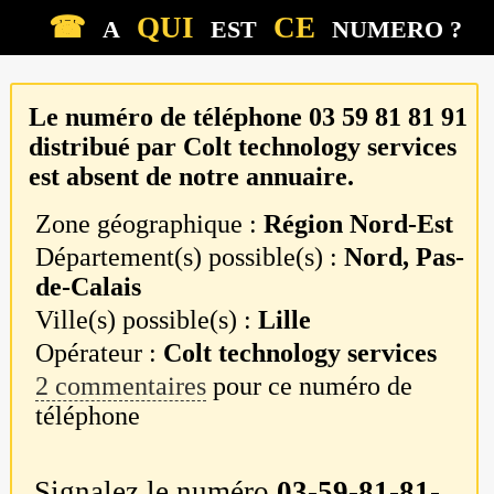
☎
QUI
CE
A
EST
NUMERO ?
Le numéro de téléphone
03 59 81 81 91
distribué par
Colt technology services
est absent de notre annuaire.
Zone géographique :
Région Nord-Est
Département(s) possible(s) :
Nord, Pas-
de-Calais
Ville(s) possible(s) :
Lille
Opérateur :
Colt technology services
2 commentaires
pour ce numéro de
téléphone
Signalez le numéro
03-59-81-81-