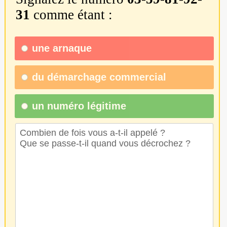
31
comme étant :
une
arnaque
du
démarchage commercial
un numéro légitime