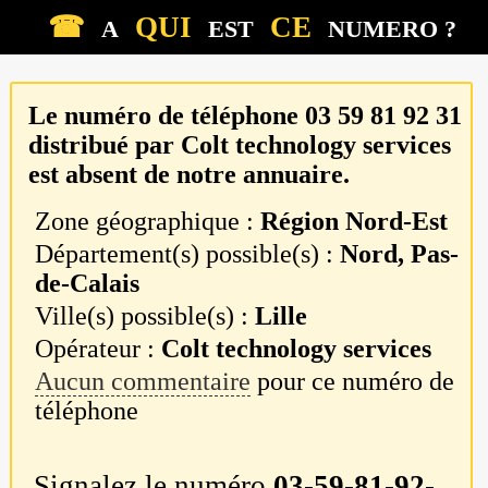
☎
QUI
CE
A
EST
NUMERO ?
Le numéro de téléphone
03 59 81 92 31
distribué par
Colt technology services
est absent de notre annuaire.
Zone géographique :
Région Nord-Est
Département(s) possible(s) :
Nord, Pas-
de-Calais
Ville(s) possible(s) :
Lille
Opérateur :
Colt technology services
Aucun commentaire
pour ce numéro de
téléphone
Signalez le numéro
03-59-81-92-