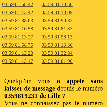
03 59 81 58 42
03 59 81 13 50
03 59 81 13 42
03 59 81 13 09
03 59 81 88 03
03 59 81 90 82
03 59 81 10 58
03 59 81 81 83
03 59 81 13 27
03 59 81 58 13
03 59 81 58 75
03 59 81 13 36
03 59 81 13 29
03 59 81 32 84
03 59 81 13 17
03 59 81 81 90
Quelqu'un vous
a appelé sans
laisser de message
depuis le numéro
0359819231 de Lille
?
Vous ne connaissez pas le numéro