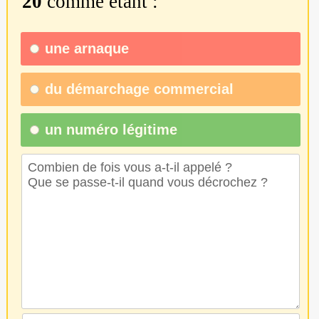
20
comme étant :
une
arnaque
du
démarchage commercial
un numéro légitime