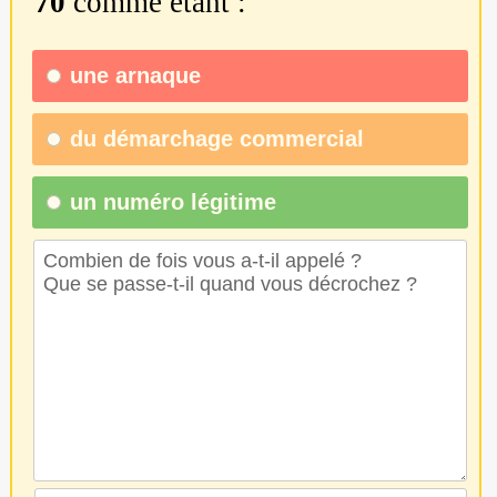
70
comme étant :
une
arnaque
du
démarchage commercial
un numéro légitime