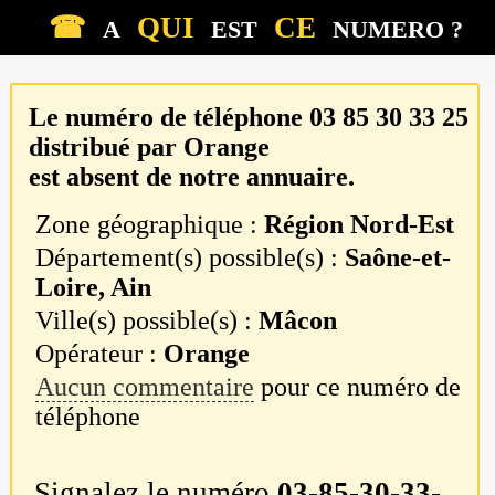
☎
QUI
CE
A
EST
NUMERO ?
Le numéro de téléphone
03 85 30 33 25
distribué par
Orange
est absent de notre annuaire.
Zone géographique :
Région Nord-Est
Département(s) possible(s) :
Saône-et-
Loire, Ain
Ville(s) possible(s) :
Mâcon
Opérateur :
Orange
Aucun commentaire
pour ce numéro de
téléphone
Signalez le numéro
03-85-30-33-