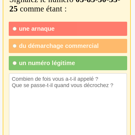
25
comme étant :
une
arnaque
du
démarchage commercial
un numéro légitime