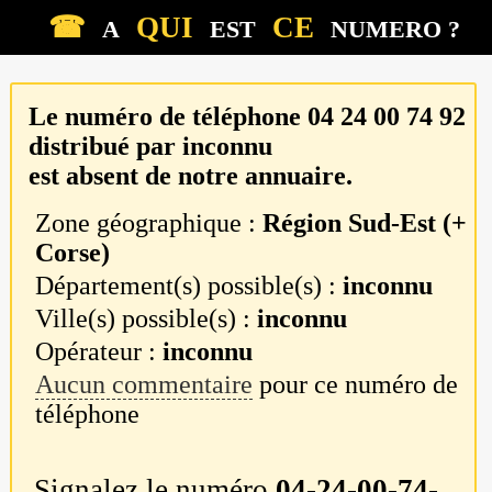
☎
QUI
CE
A
EST
NUMERO ?
Le numéro de téléphone
04 24 00 74 92
distribué par
inconnu
est absent de notre annuaire.
Zone géographique :
Région Sud-Est (+
Corse)
Département(s) possible(s) :
inconnu
Ville(s) possible(s) :
inconnu
Opérateur :
inconnu
Aucun commentaire
pour ce numéro de
téléphone
Signalez le numéro
04-24-00-74-