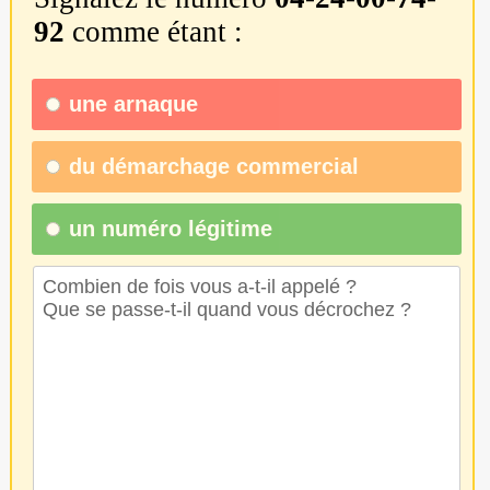
92
comme étant :
une
arnaque
du
démarchage commercial
un numéro légitime