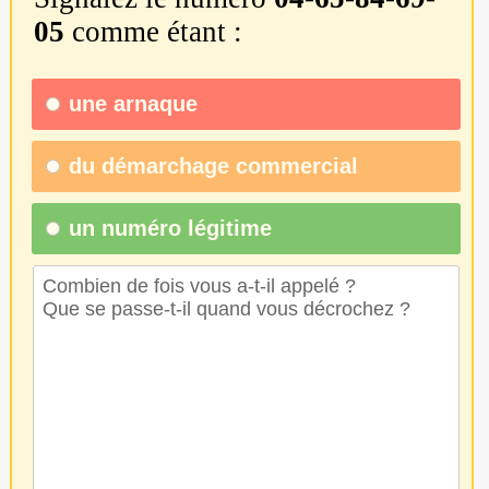
05
comme étant :
une
arnaque
du
démarchage commercial
un numéro légitime