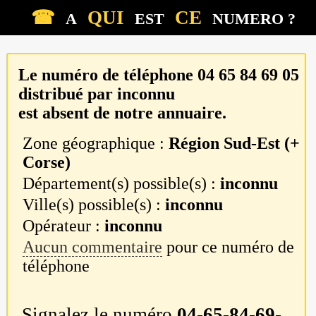
☎
QUI
CE
A
EST
NUMERO ?
Le numéro de téléphone
04 65 84 69 05
distribué par
inconnu
est absent de notre annuaire.
Zone géographique :
Région Sud-Est (+
Corse)
Département(s) possible(s) :
inconnu
Ville(s) possible(s) :
inconnu
Opérateur :
inconnu
Aucun commentaire
pour ce numéro de
téléphone
Signalez le numéro
04-65-84-69-