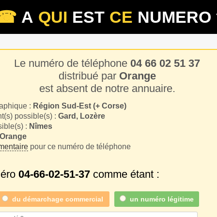
☎
A
QUI
EST
CE
NUMERO 
Le numéro de téléphone
04 66 02 51 37
distribué par
Orange
est absent de notre annuaire.
aphique :
Région Sud-Est (+ Corse)
(s) possible(s) :
Gard, Lozère
sible(s) :
Nîmes
Orange
entaire
pour ce numéro de téléphone
méro
04-66-02-51-37
comme étant :
du
démarchage commercial
un numéro légitime