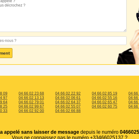
38 09
04 66 02 23 68
04 66 02 22 92
04 66 02 85 19
04 66
24 97
04 66 02 13 13
04 66 02 06 61
04 66 02 55 16
04 66
29 64
04 66 02 79 01
04 66 02 64 37
04 66 02 65 47
04 66
48 25
04 66 02 99 67
04 66 02 55 07
04 66 02 60 75
04 66
80 33
04 66 02 92 00
04 66 02 66 88
a appelé sans laisser de message
depuis le numéro
0466025
Vous ne connaissez pas le numéro +33466025137 ?