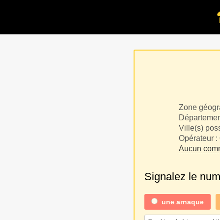
Zone géogr
Département
Ville(s) pos
Opérateur :
Aucun comm
Signalez le nu
une
arnaque