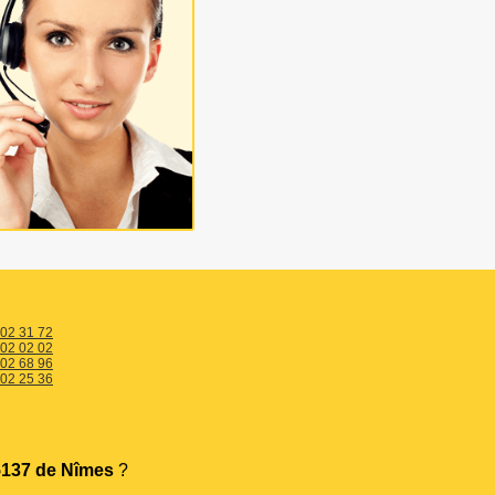
 02 31 72
 02 02 02
 02 68 96
 02 25 36
137 de Nîmes
?