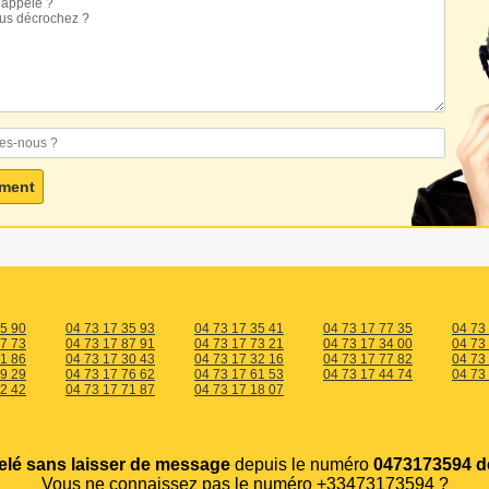
35 90
04 73 17 35 93
04 73 17 35 41
04 73 17 77 35
04 73
07 73
04 73 17 87 91
04 73 17 73 21
04 73 17 34 00
04 73
21 86
04 73 17 30 43
04 73 17 32 16
04 73 17 77 82
04 73
79 29
04 73 17 76 62
04 73 17 61 53
04 73 17 44 74
04 73
32 42
04 73 17 71 87
04 73 17 18 07
elé sans laisser de message
depuis le numéro
0473173594 d
Vous ne connaissez pas le numéro +33473173594 ?