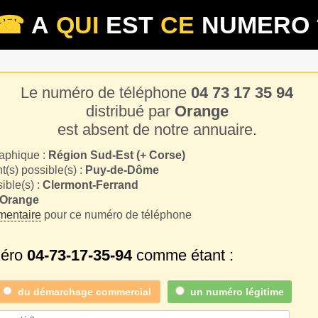
☎
A
QUI
EST
CE
NUMERO 
Le numéro de téléphone
04 73 17 35 94
distribué par
Orange
est absent de notre annuaire.
aphique :
Région Sud-Est (+ Corse)
(s) possible(s) :
Puy-de-Dôme
sible(s) :
Clermont-Ferrand
Orange
entaire
pour ce numéro de téléphone
méro
04-73-17-35-94
comme étant :
du
démarchage commercial
un numéro légitime