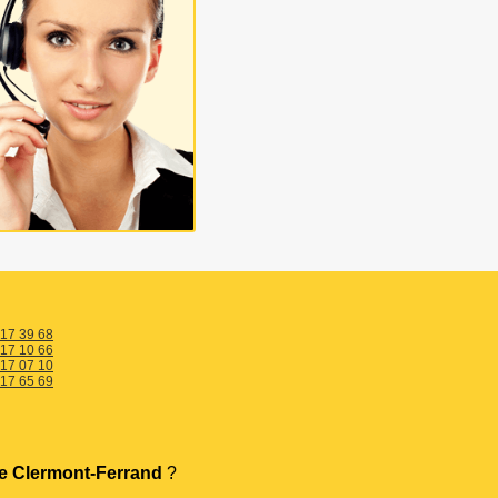
 17 39 68
 17 10 66
 17 07 10
 17 65 69
e Clermont-Ferrand
?