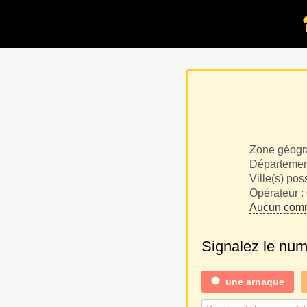
Zone géogr
Département
Ville(s) pos
Opérateur :
Aucun comm
Signalez le nu
une
arnaque