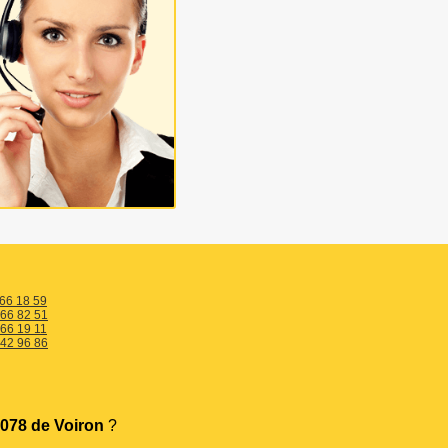
 66 18 59
 66 82 51
 66 19 11
 42 96 86
078 de Voiron
?