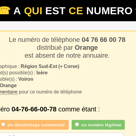
☎
A
QUI
EST
CE
NUMERO 
Le numéro de téléphone
04 76 66 00 78
distribué par
Orange
est absent de notre annuaire.
aphique :
Région Sud-Est (+ Corse)
(s) possible(s) :
Isère
sible(s) :
Voiron
Orange
entaire
pour ce numéro de téléphone
méro
04-76-66-00-78
comme étant :
du
démarchage commercial
un numéro légitime