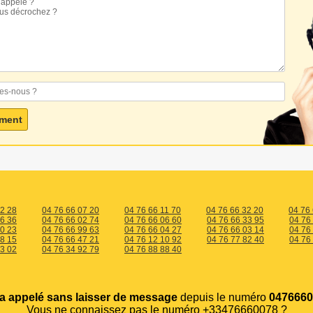
02 28
04 76 66 07 20
04 76 66 11 70
04 76 66 32 20
04 76
16 36
04 76 66 02 74
04 76 66 06 60
04 76 66 33 95
04 76
30 23
04 76 66 99 63
04 76 66 04 27
04 76 66 03 14
04 76
18 15
04 76 66 47 21
04 76 12 10 92
04 76 77 82 40
04 76
13 02
04 76 34 92 79
04 76 88 88 40
a appelé sans laisser de message
depuis le numéro
0476660
Vous ne connaissez pas le numéro +33476660078 ?