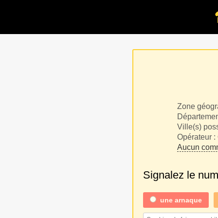
Zone géogr
Département
Ville(s) pos
Opérateur :
Aucun comm
Signalez le nu
une
arnaque