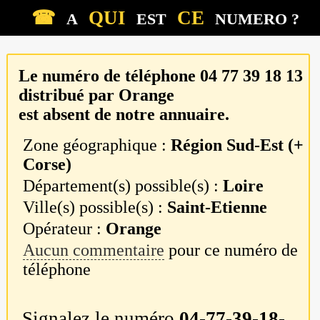
☎
QUI
CE
A
EST
NUMERO ?
Le numéro de téléphone
04 77 39 18 13
distribué par
Orange
est absent de notre annuaire.
Zone géographique :
Région Sud-Est (+
Corse)
Département(s) possible(s) :
Loire
Ville(s) possible(s) :
Saint-Etienne
Opérateur :
Orange
Aucun commentaire
pour ce numéro de
téléphone
Signalez le numéro
04-77-39-18-