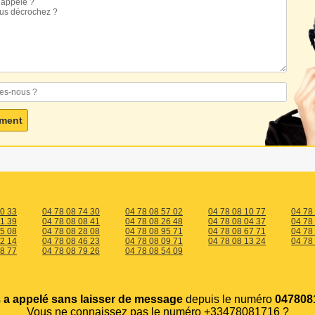
90 33
04 78 08 74 30
04 78 08 57 02
04 78 08 10 77
04 78
91 39
04 78 08 08 41
04 78 08 26 48
04 78 08 04 37
04 78
35 08
04 78 08 28 08
04 78 08 95 71
04 78 08 67 71
04 78
52 14
04 78 08 46 23
04 78 08 09 71
04 78 08 13 24
04 78
08 77
04 78 08 79 26
04 78 08 54 09
s
a appelé sans laisser de message
depuis le numéro
047808
Vous ne connaissez pas le numéro +33478081716 ?