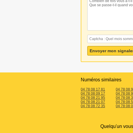
Numéros similaires
04 78 08 17 81
04 78 08 
04 78 08 09 17
04 78 08 
04 78 08 21 95
04 78 08 
04 78 08 21 07
04 78 08 
04 78 08 72 35
04 78 08 
Quelqu'un vou