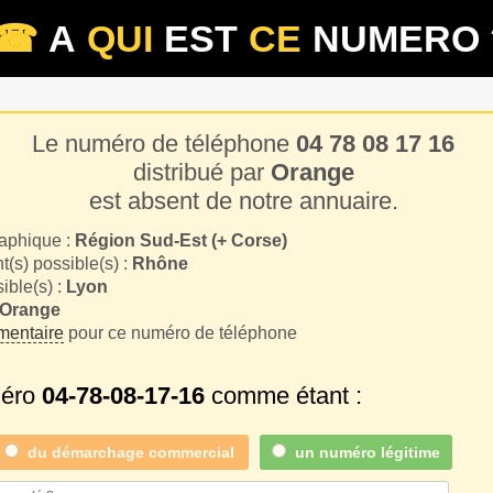
☎
A
QUI
EST
CE
NUMERO 
Le numéro de téléphone
04 78 08 17 16
distribué par
Orange
est absent de notre annuaire.
aphique :
Région Sud-Est (+ Corse)
(s) possible(s) :
Rhône
sible(s) :
Lyon
Orange
entaire
pour ce numéro de téléphone
méro
04-78-08-17-16
comme étant :
du
démarchage commercial
un numéro légitime