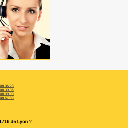
 08 06 28
 08 39 36
 08 99 99
 08 67 83
1716 de Lyon
?