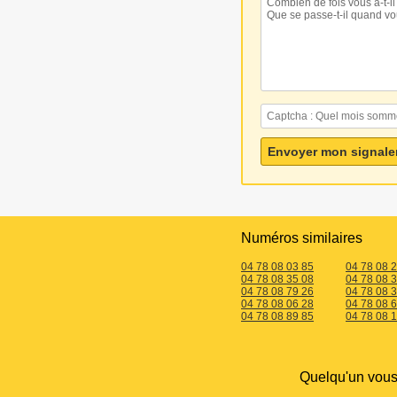
Numéros similaires
04 78 08 03 85
04 78 08 
04 78 08 35 08
04 78 08 
04 78 08 79 26
04 78 08 
04 78 08 06 28
04 78 08 
04 78 08 89 85
04 78 08 
Quelqu'un vou