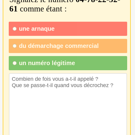
61
comme étant :
une
arnaque
du
démarchage commercial
un numéro légitime