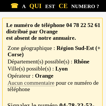
☎
QUI
CE
A
EST
NUMERO ?
Le numéro de téléphone
04 78 22 52 61
distribué par
Orange
est absent de notre annuaire.
Zone géographique :
Région Sud-Est (+
Corse)
Département(s) possible(s) :
Rhône
Ville(s) possible(s) :
Lyon
Opérateur :
Orange
Aucun commentaire
pour ce numéro de
téléphone
Signalez le numéro
04-78-22-52-