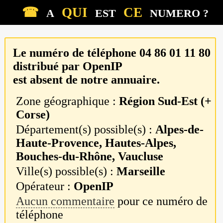
☎
QUI
CE
A
EST
NUMERO ?
Le numéro de téléphone
04 86 01 11 80
distribué par
OpenIP
est absent de notre annuaire.
Zone géographique :
Région Sud-Est (+
Corse)
Département(s) possible(s) :
Alpes-de-
Haute-Provence, Hautes-Alpes,
Bouches-du-Rhône, Vaucluse
Ville(s) possible(s) :
Marseille
Opérateur :
OpenIP
Aucun commentaire
pour ce numéro de
téléphone