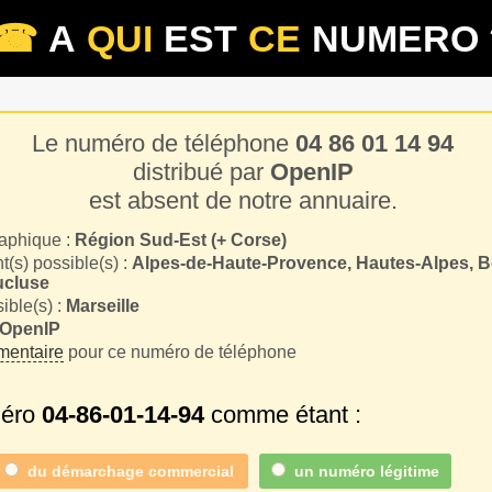
☎
A
QUI
EST
CE
NUMERO 
Le numéro de téléphone
04 86 01 14 94
distribué par
OpenIP
est absent de notre annuaire.
aphique :
Région Sud-Est (+ Corse)
(s) possible(s) :
Alpes-de-Haute-Provence, Hautes-Alpes, 
ucluse
sible(s) :
Marseille
OpenIP
entaire
pour ce numéro de téléphone
méro
04-86-01-14-94
comme étant :
du
démarchage commercial
un numéro légitime