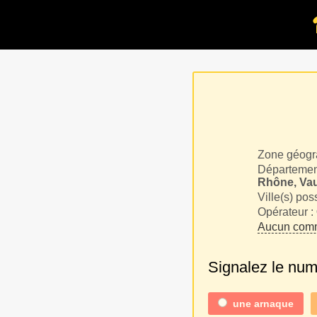
Zone géogr
Département
Rhône, Va
Ville(s) pos
Opérateur :
Aucun comm
Signalez le nu
une
arnaque