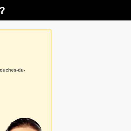
?
Bouches-du-