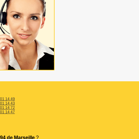
 01 14 49
 01 14 43
 01 14 72
 01 14 47
94 de Marseille
?