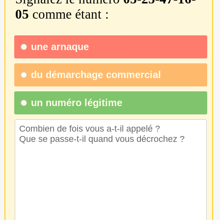
05
comme étant :
une
arnaque
du
démarchage commercial
un numéro légitime