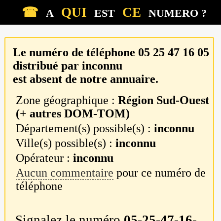
☎
QUI
CE
A
EST
NUMERO ?
Le numéro de téléphone
05 25 47 16 05
distribué par
inconnu
est absent de notre annuaire.
Zone géographique :
Région Sud-Ouest
(+ autres DOM-TOM)
Département(s) possible(s) :
inconnu
Ville(s) possible(s) :
inconnu
Opérateur :
inconnu
Aucun commentaire
pour ce numéro de
téléphone
Signalez le numéro
05-25-47-16-