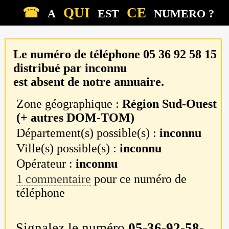
☎
QUI
CE
A
EST
NUMERO ?
Le numéro de téléphone
05 36 92 58 15
distribué par
inconnu
est absent de notre annuaire.
Zone géographique :
Région Sud-Ouest
(+ autres DOM-TOM)
Département(s) possible(s) :
inconnu
Ville(s) possible(s) :
inconnu
Opérateur :
inconnu
1 commentaire
pour ce numéro de
téléphone
Signalez le numéro
05-36-92-58-