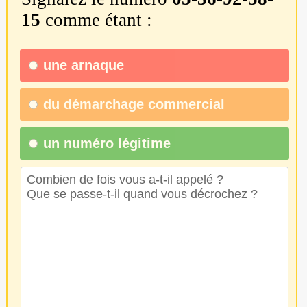
15
comme étant :
une
arnaque
du
démarchage commercial
un numéro légitime