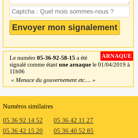
ARNAQUE
Le numéro
05-36-92-58-15
a été
signalé comme étant
une arnaque
le 01/04/2019 à
11h06
Menace du gouvernement etc....
Numéros similaires
05 36 92 14 52
05 36 42 11 27
05 36 42 15 20
05 36 40 52 85