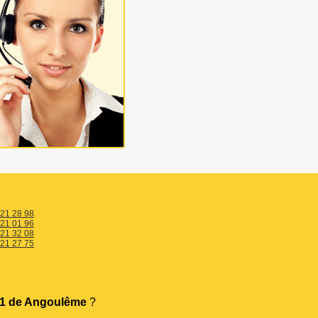
 21 28 98
 21 01 96
 21 32 08
 21 27 75
1 de Angoulême
?