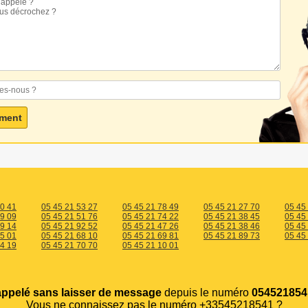
10 41
05 45 21 53 27
05 45 21 78 49
05 45 21 27 70
05 45
29 09
05 45 21 51 76
05 45 21 74 22
05 45 21 38 45
05 45
99 14
05 45 21 92 52
05 45 21 47 26
05 45 21 38 46
05 45
35 01
05 45 21 68 10
05 45 21 69 81
05 45 21 89 73
05 45
84 19
05 45 21 70 70
05 45 21 10 01
appelé sans laisser de message
depuis le numéro
054521854
Vous ne connaissez pas le numéro +33545218541 ?