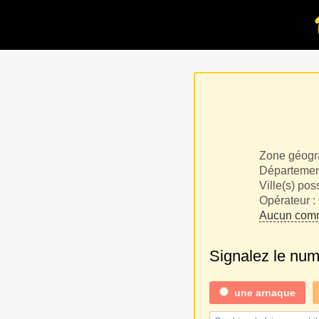
Zone géogr
Département
Ville(s) pos
Opérateur :
Aucun comm
Signalez le nu
une
arnaque