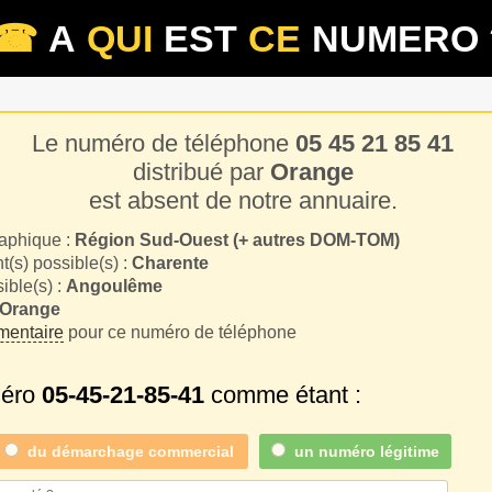
☎
A
QUI
EST
CE
NUMERO 
Le numéro de téléphone
05 45 21 85 41
distribué par
Orange
est absent de notre annuaire.
aphique :
Région Sud-Ouest (+ autres DOM-TOM)
(s) possible(s) :
Charente
sible(s) :
Angoulême
Orange
entaire
pour ce numéro de téléphone
méro
05-45-21-85-41
comme étant :
du
démarchage commercial
un numéro légitime