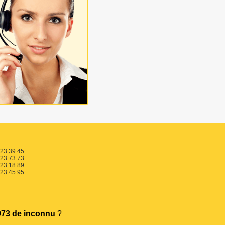
 23 39 45
 23 73 73
 23 18 89
 23 45 95
73 de inconnu
?