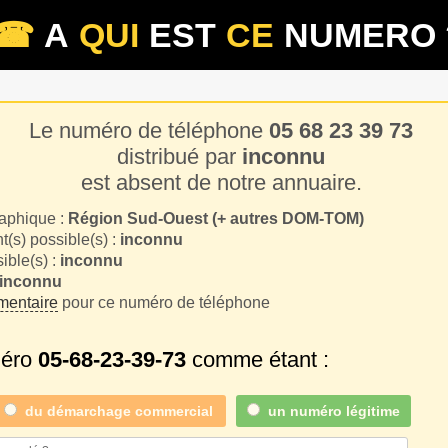
☎
A
QUI
EST
CE
NUMERO 
Le numéro de téléphone
05 68 23 39 73
distribué par
inconnu
est absent de notre annuaire.
aphique :
Région Sud-Ouest (+ autres DOM-TOM)
(s) possible(s) :
inconnu
sible(s) :
inconnu
inconnu
entaire
pour ce numéro de téléphone
méro
05-68-23-39-73
comme étant :
du
démarchage commercial
un numéro légitime