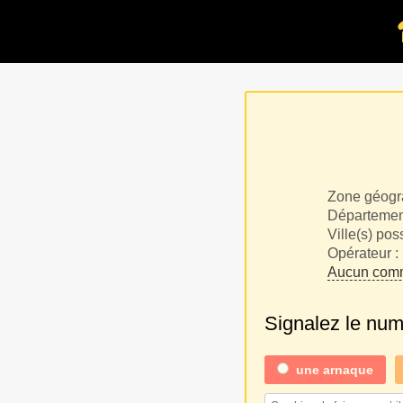
Zone géogr
Département
Ville(s) pos
Opérateur :
Aucun comm
Signalez le nu
une
arnaque