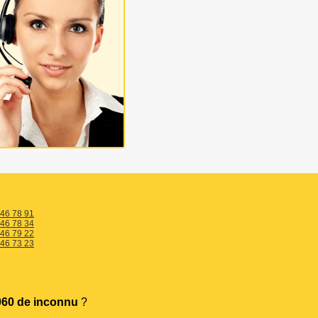
 46 78 91
 46 78 34
 46 79 22
 46 73 23
60 de inconnu
?