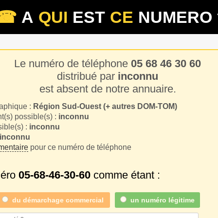
☎
A
QUI
EST
CE
NUMERO 
Le numéro de téléphone
05 68 46 30 60
distribué par
inconnu
est absent de notre annuaire.
aphique :
Région Sud-Ouest (+ autres DOM-TOM)
(s) possible(s) :
inconnu
sible(s) :
inconnu
inconnu
entaire
pour ce numéro de téléphone
méro
05-68-46-30-60
comme étant :
du
démarchage commercial
un numéro légitime