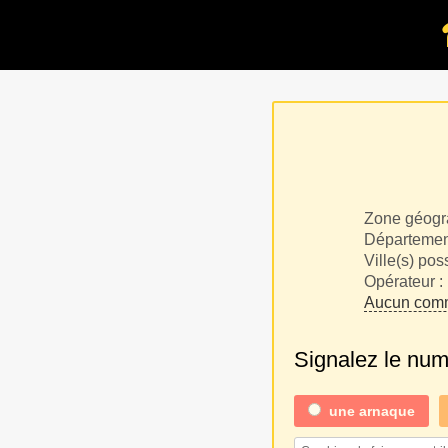
Zone géogr
Département
Ville(s) pos
Opérateur :
Aucun comm
Signalez le nu
une
arnaque