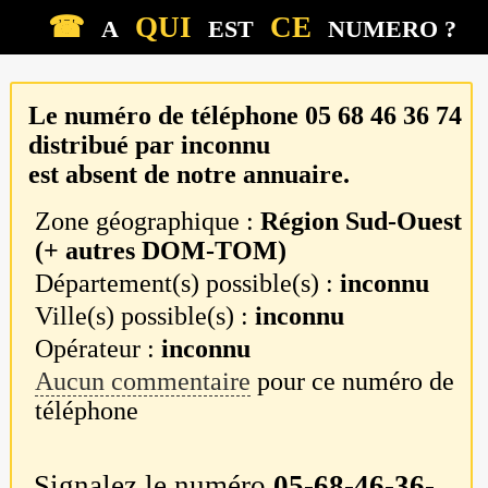
☎
QUI
CE
A
EST
NUMERO ?
Le numéro de téléphone
05 68 46 36 74
distribué par
inconnu
est absent de notre annuaire.
Zone géographique :
Région Sud-Ouest
(+ autres DOM-TOM)
Département(s) possible(s) :
inconnu
Ville(s) possible(s) :
inconnu
Opérateur :
inconnu
Aucun commentaire
pour ce numéro de
téléphone
Signalez le numéro
05-68-46-36-