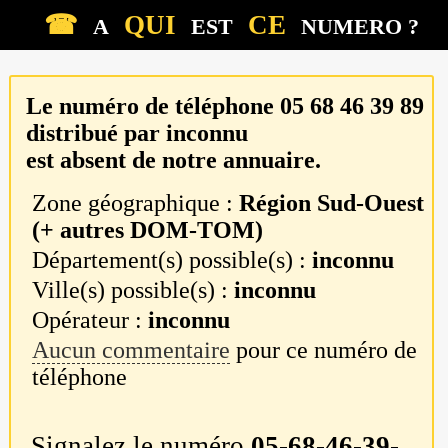
☎
QUI
CE
A
EST
NUMERO ?
Le numéro de téléphone
05 68 46 39 89
distribué par
inconnu
est absent de notre annuaire.
Zone géographique :
Région Sud-Ouest
(+ autres DOM-TOM)
Département(s) possible(s) :
inconnu
Ville(s) possible(s) :
inconnu
Opérateur :
inconnu
Aucun commentaire
pour ce numéro de
téléphone
Signalez le numéro
05-68-46-39-