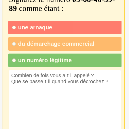
89
comme étant :
une
arnaque
du
démarchage commercial
un numéro légitime