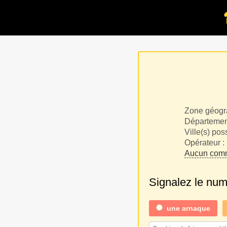
Zone géogr
Département
Ville(s) pos
Opérateur :
Aucun comm
Signalez le nu
une
arnaque