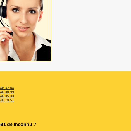
 46 32 84
 46 38 99
 46 35 33
 46 79 51
81 de inconnu
?