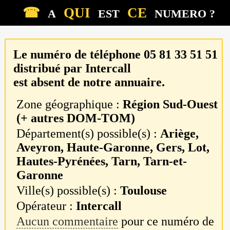
☎
QUI
CE
A
EST
NUMERO ?
Le numéro de téléphone
05 81 33 51 51
distribué par
Intercall
est absent de notre annuaire.
Zone géographique :
Région Sud-Ouest
(+ autres DOM-TOM)
Département(s) possible(s) :
Ariège,
Aveyron, Haute-Garonne, Gers, Lot,
Hautes-Pyrénées, Tarn, Tarn-et-
Garonne
Ville(s) possible(s) :
Toulouse
Opérateur :
Intercall
Aucun commentaire
pour ce numéro de