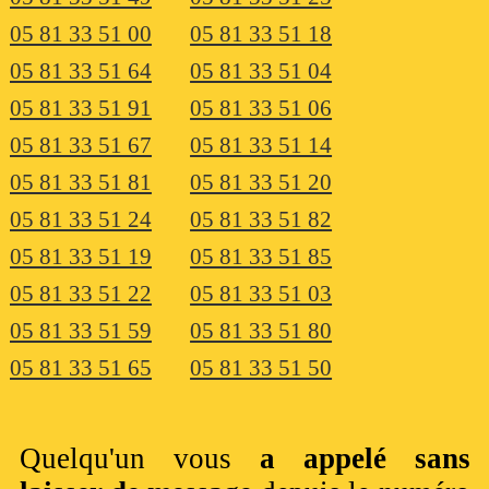
05 81 33 51 00
05 81 33 51 18
05 81 33 51 64
05 81 33 51 04
05 81 33 51 91
05 81 33 51 06
05 81 33 51 67
05 81 33 51 14
05 81 33 51 81
05 81 33 51 20
05 81 33 51 24
05 81 33 51 82
05 81 33 51 19
05 81 33 51 85
05 81 33 51 22
05 81 33 51 03
05 81 33 51 59
05 81 33 51 80
05 81 33 51 65
05 81 33 51 50
Quelqu'un vous
a appelé sans