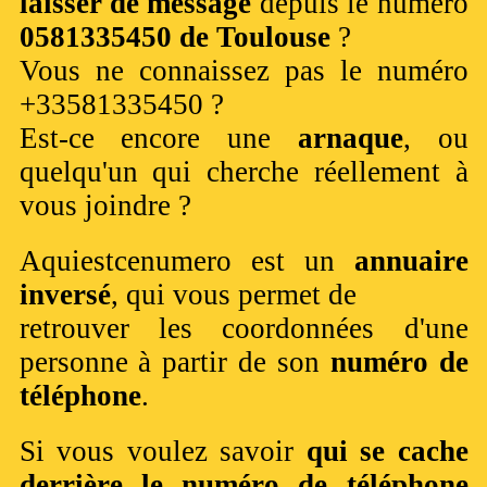
laisser de message
depuis le numéro
0581335450 de Toulouse
?
Vous ne connaissez pas le numéro
+33581335450 ?
Est-ce encore une
arnaque
, ou
quelqu'un qui cherche réellement à
vous joindre ?
Aquiestcenumero est un
annuaire
inversé
, qui vous permet de
retrouver les coordonnées d'une
personne à partir de son
numéro de
téléphone
.
Si vous voulez savoir
qui se cache
derrière le numéro de téléphone