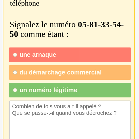
téléphone
Signalez le numéro
05-81-33-54-
50
comme étant :
une
arnaque
du
démarchage commercial
un numéro légitime