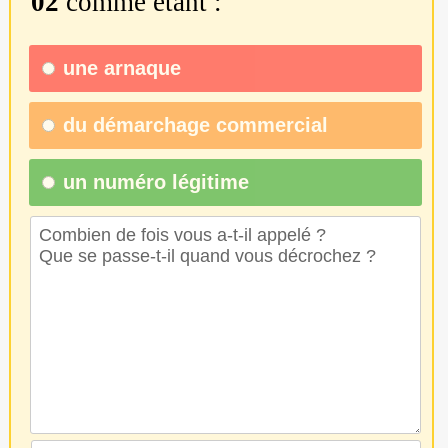
02
comme étant :
une
arnaque
du
démarchage commercial
un numéro légitime