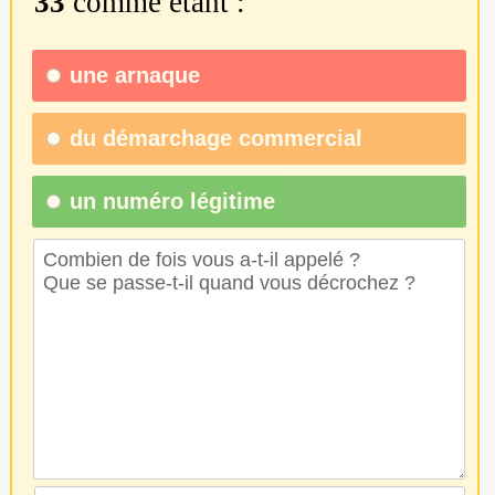
33
comme étant :
une
arnaque
du
démarchage commercial
un numéro légitime