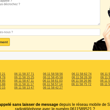
2 21
06 11 58 37 71
06 11 58 58 56
06 11 58 62 74
06 11 
4 78
06 11 58 15 25
06 11 58 45 58
06 11 58 26 39
06 11 
4 95
06 11 58 47 11
06 11 58 61 03
06 11 58 26 96
06 11 
5 88
06 11 58 11 17
06 11 58 57 14
06 11 58 75 72
06 11 
0 15
06 11 58 13 47
06 11 58 42 27
appelé sans laisser de message
depuis le réseau mobile de S
radiotéléphone avec le numéro 0611589521 ?