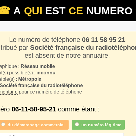
☎
A
QUI
EST
CE
NUMERO 
Le numéro de téléphone
06 11 58 95 21
stribué par
Société française du radiotélépho
est absent de notre annuaire.
aphique :
Réseau mobile
(s) possible(s) :
inconnu
sible(s) :
Métropole
Société française du radiotéléphone
entaire
pour ce numéro de téléphone
méro
06-11-58-95-21
comme étant :
du
démarchage commercial
un numéro légitime