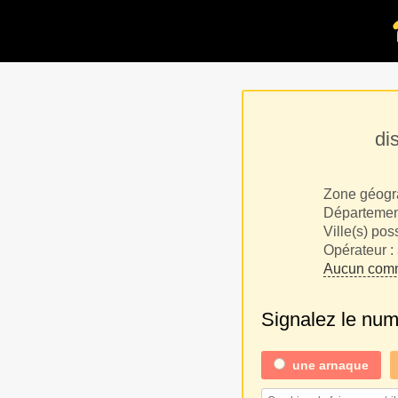
di
Zone géogr
Département
Ville(s) pos
Opérateur :
Aucun comm
Signalez le nu
une
arnaque