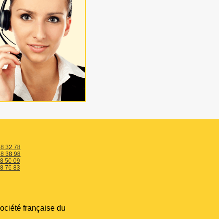
58 32 78
58 38 98
58 50 09
58 76 83
ociété française du