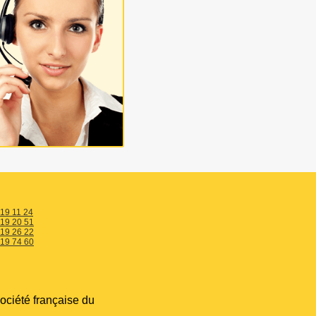
 19 11 24
 19 20 51
 19 26 22
 19 74 60
ociété française du