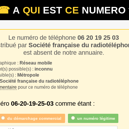
☎
A
QUI
EST
CE
NUMERO 
Le numéro de téléphone
06 20 19 25 03
stribué par
Société française du radiotélépho
est absent de notre annuaire.
aphique :
Réseau mobile
(s) possible(s) :
inconnu
sible(s) :
Métropole
Société française du radiotéléphone
entaire
pour ce numéro de téléphone
méro
06-20-19-25-03
comme étant :
du
démarchage commercial
un numéro légitime