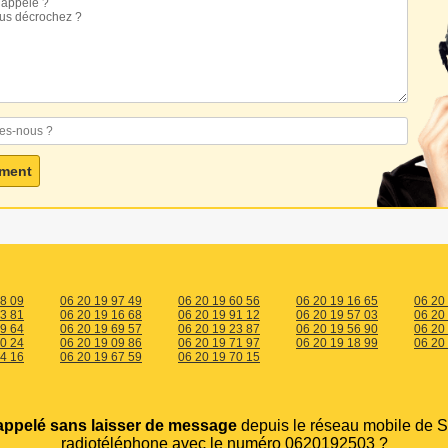
28 09
06 20 19 97 49
06 20 19 60 56
06 20 19 16 65
06 20
83 81
06 20 19 16 68
06 20 19 91 12
06 20 19 57 03
06 20
99 64
06 20 19 69 57
06 20 19 23 87
06 20 19 56 90
06 20
40 24
06 20 19 09 86
06 20 19 71 97
06 20 19 18 99
06 20
74 16
06 20 19 67 59
06 20 19 70 15
appelé sans laisser de message
depuis le réseau mobile de S
radiotéléphone avec le numéro 0620192503 ?