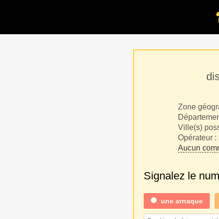
di
Zone géogr
Département
Ville(s) pos
Opérateur :
Aucun comm
Signalez le nu
une
arnaque