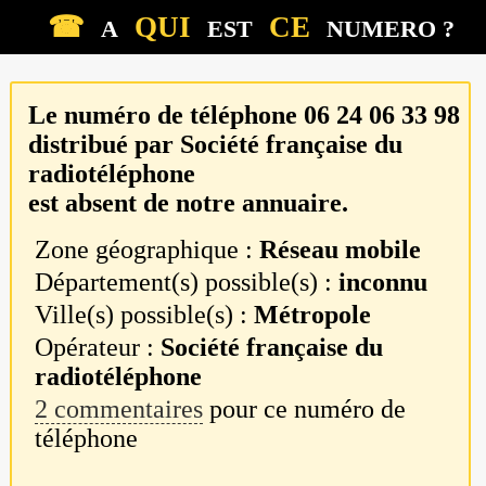
☎
QUI
CE
A
EST
NUMERO ?
Le numéro de téléphone
06 24 06 33 98
distribué par
Société française du
radiotéléphone
est absent de notre annuaire.
Zone géographique :
Réseau mobile
Département(s) possible(s) :
inconnu
Ville(s) possible(s) :
Métropole
Opérateur :
Société française du
radiotéléphone
2 commentaires
pour ce numéro de
téléphone