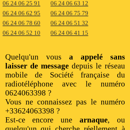
06 24 06 25 91
06 24 06 63 12
06 24 06 62 95
06 24 06 75 79
06 24 06 78 60
06 24 06 51 32
06 24 06 52 10
06 24 06 41 15
Quelqu'un vous
a appelé sans
laisser de message
depuis le réseau
mobile de Société française du
radiotéléphone avec le numéro
0624063398 ?
Vous ne connaissez pas le numéro
+33624063398 ?
Est-ce encore une
arnaque
, ou
quelqu'un qui cherche réellement à