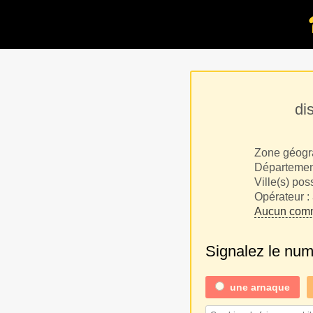
di
Zone géogr
Département
Ville(s) pos
Opérateur :
Aucun comm
Signalez le nu
une
arnaque