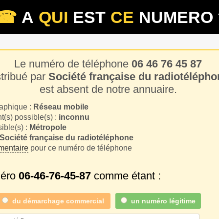
☎
A
QUI
EST
CE
NUMERO 
Le numéro de téléphone
06 46 76 45 87
stribué par
Société française du radiotélépho
est absent de notre annuaire.
aphique :
Réseau mobile
(s) possible(s) :
inconnu
sible(s) :
Métropole
Société française du radiotéléphone
entaire
pour ce numéro de téléphone
méro
06-46-76-45-87
comme étant :
du
démarchage commercial
un numéro légitime