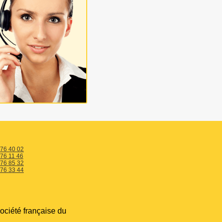
 76 40 02
 76 11 46
 76 85 32
 76 33 44
ociété française du