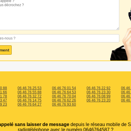
00 88
06 46 76 25 53
06 46 76 01 54
06 46 76 22 92
06 46
61 66
06 46 76 55 88
06 46 76 64 53
06 46 76 23 30
06 46
01 78
06 46 76 32 72
06 46 76 70 04
06 46 76 08 99
06 46
93 47
06 46 76 14 75
06 46 76 62 26
06 46 76 23 20
06 46
89 23
06 46 76 64 27
06 46 76 93 60
appelé sans laisser de message
depuis le réseau mobile de S
radiotéléphone avec le numéro 0646764587 ?