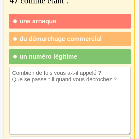
47
comme étant :
une
arnaque
du
démarchage commercial
un numéro légitime