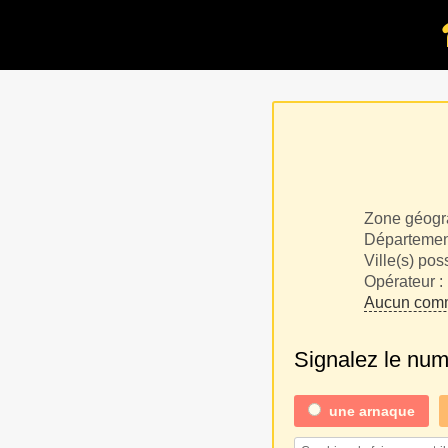
Zone géogr
Département
Ville(s) pos
Opérateur :
Aucun comm
Signalez le nu
une
arnaque