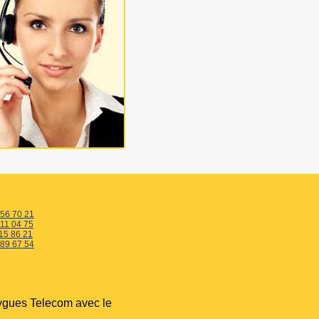
 56 70 21
 11 04 75
15 86 21
 89 67 54
ygues Telecom avec le