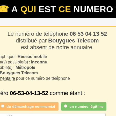
☎
A
QUI
EST
CE
NUMERO 
Le numéro de téléphone
06 53 04 13 52
distribué par
Bouygues Telecom
est absent de notre annuaire.
aphique :
Réseau mobile
(s) possible(s) :
inconnu
sible(s) :
Métropole
Bouygues Telecom
entaire
pour ce numéro de téléphone
méro
06-53-04-13-52
comme étant :
du
démarchage commercial
un numéro légitime