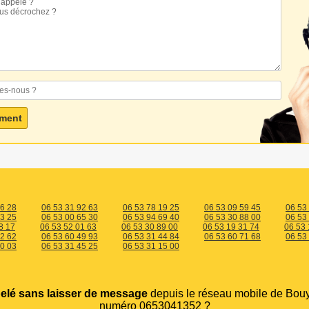
16 28
06 53 31 92 63
06 53 78 19 25
06 53 09 59 45
06 53
53 25
06 53 00 65 30
06 53 94 69 40
06 53 30 88 00
06 53
8 17
06 53 52 01 63
06 53 30 89 00
06 53 19 31 74
06 53 
22 62
06 53 60 49 93
06 53 31 44 84
06 53 60 71 68
06 53
70 03
06 53 31 45 25
06 53 31 15 00
elé sans laisser de message
depuis le réseau mobile de Bou
numéro 0653041352 ?