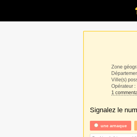
Zone géogr
Département
Ville(s) pos
Opérateur :
1 commenta
Signalez le nu
une
arnaque