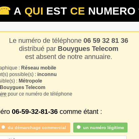
☎
A
QUI
EST
CE
NUMERO 
Le numéro de téléphone
06 59 32 81 36
distribué par
Bouygues Telecom
est absent de notre annuaire.
aphique :
Réseau mobile
(s) possible(s) :
inconnu
sible(s) :
Métropole
Bouygues Telecom
ire
pour ce numéro de téléphone
méro
06-59-32-81-36
comme étant :
du
démarchage commercial
un numéro légitime