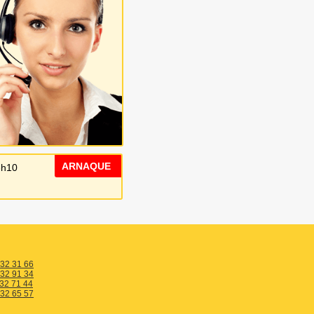
ARNAQUE
3h10
 32 31 66
 32 91 34
 32 71 44
 32 65 57