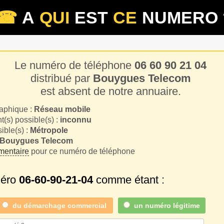
☎
A
QUI
EST
CE
NUMERO 
Le numéro de téléphone
06 60 90 21 04
distribué par
Bouygues Telecom
est absent de notre annuaire.
aphique :
Réseau mobile
(s) possible(s) :
inconnu
sible(s) :
Métropole
Bouygues Telecom
entaire
pour ce numéro de téléphone
méro
06-60-90-21-04
comme étant :
du
démarchage commercial
un numéro légitime