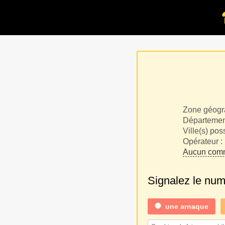
Zone géogr
Département
Ville(s) pos
Opérateur :
Aucun comm
Signalez le nu
une
arnaque