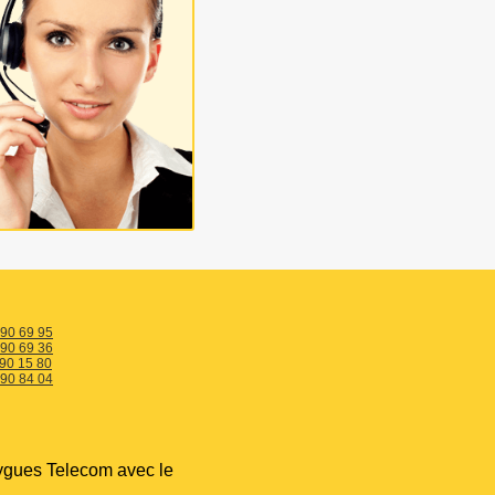
 90 69 95
 90 69 36
 90 15 80
 90 84 04
ygues Telecom avec le