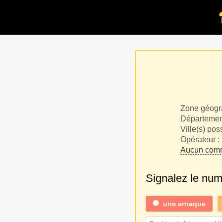
Zone géogr
Département
Ville(s) pos
Opérateur :
Aucun comm
Signalez le nu
une
arnaque