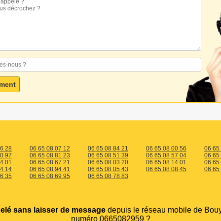
66 28
06 65 08 07 12
06 65 08 84 21
06 65 08 00 56
06 65
80 97
06 65 08 81 23
06 65 08 51 39
06 65 08 57 04
06 65
24 01
06 65 08 67 21
06 65 08 03 20
06 65 08 14 01
06 65
84 14
06 65 08 94 41
06 65 08 05 43
06 65 08 08 45
06 65
26 35
06 65 08 69 95
06 65 08 78 83
elé sans laisser de message
depuis le réseau mobile de Bou
numéro 0665082959 ?