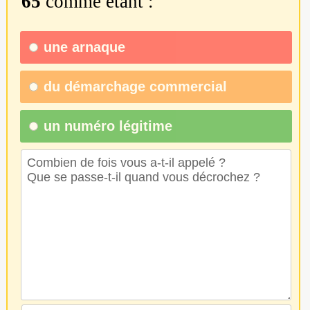
65
comme étant :
une
arnaque
du
démarchage commercial
un numéro légitime