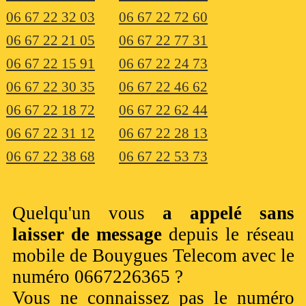
06 67 22 32 03
06 67 22 72 60
06 67 22 21 05
06 67 22 77 31
06 67 22 15 91
06 67 22 24 73
06 67 22 30 35
06 67 22 46 62
06 67 22 18 72
06 67 22 62 44
06 67 22 31 12
06 67 22 28 13
06 67 22 38 68
06 67 22 53 73
Quelqu'un vous
a appelé sans
laisser de message
depuis le réseau
mobile de Bouygues Telecom avec le
numéro 0667226365 ?
Vous ne connaissez pas le numéro