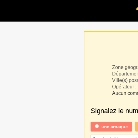
Zone géogr
Département
Ville(s) pos
Opérateur :
Aucun comm
Signalez le nu
une
arnaque