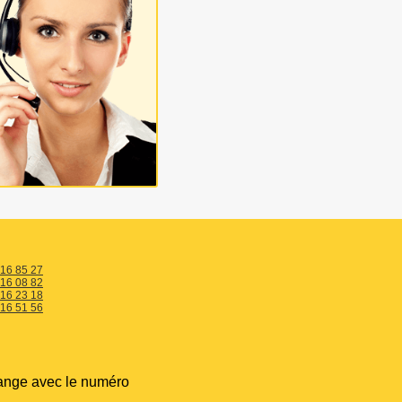
 16 85 27
 16 08 82
 16 23 18
 16 51 56
ange avec le numéro