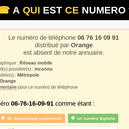
☎
A
QUI
EST
CE
NUMERO 
Le numéro de téléphone
06 76 16 09 91
distribué par
Orange
est absent de notre annuaire.
aphique :
Réseau mobile
(s) possible(s) :
inconnu
sible(s) :
Métropole
Orange
entaire
pour ce numéro de téléphone
méro
06-76-16-09-91
comme étant :
du
démarchage commercial
un numéro légitime