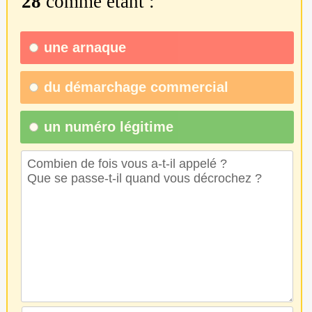
28
comme étant :
une
arnaque
du
démarchage commercial
un numéro légitime