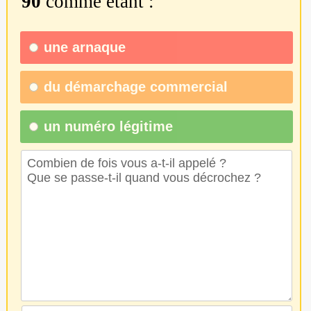
90
comme étant :
une
arnaque
du
démarchage commercial
un numéro légitime