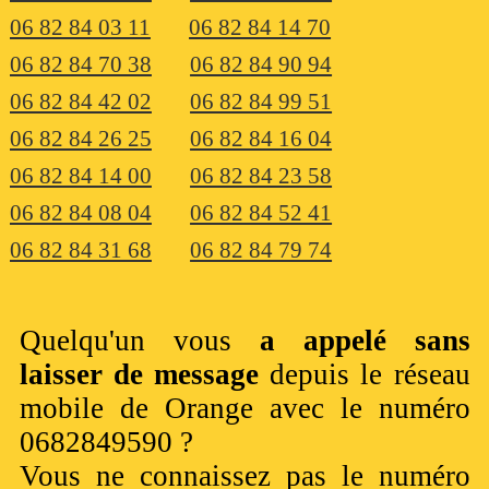
06 82 84 03 11
06 82 84 14 70
06 82 84 70 38
06 82 84 90 94
06 82 84 42 02
06 82 84 99 51
06 82 84 26 25
06 82 84 16 04
06 82 84 14 00
06 82 84 23 58
06 82 84 08 04
06 82 84 52 41
06 82 84 31 68
06 82 84 79 74
Quelqu'un vous
a appelé sans
laisser de message
depuis le réseau
mobile de Orange avec le numéro
0682849590 ?
Vous ne connaissez pas le numéro