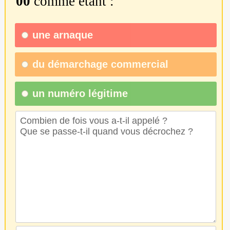
00
comme étant :
une
arnaque
du
démarchage commercial
un numéro légitime