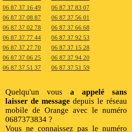
06 87 37 16 49
06 87 37 83 07
06 87 37 08 87
06 87 37 56 01
06 87 37 02 78
06 87 37 66 68
06 87 37 77 44
06 87 37 92 53
06 87 37 27 70
06 87 37 15 28
06 87 37 06 25
06 87 37 94 20
06 87 37 51 37
06 87 37 51 59
Quelqu'un vous
a appelé sans
laisser de message
depuis le réseau
mobile de Orange avec le numéro
0687373834 ?
Vous ne connaissez pas le numéro