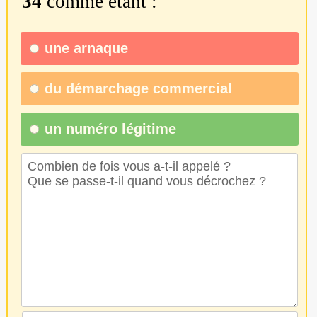
34
comme étant :
une
arnaque
du
démarchage commercial
un numéro légitime