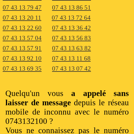
07 43 13 79 47
07 43 13 86 51
07 43 13 20 11
07 43 13 72 64
07 43 13 22 60
07 43 13 36 42
07 43 13 57 04
07 43 13 56 83
07 43 13 57 91
07 43 13 63 82
07 43 13 92 10
07 43 13 11 68
07 43 13 69 35
07 43 13 07 42
Quelqu'un vous
a appelé sans
laisser de message
depuis le réseau
mobile de inconnu avec le numéro
0743132100 ?
Vous ne connaissez pas le numéro