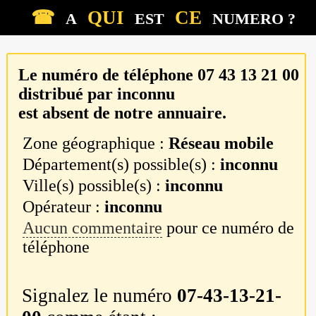
☎
QUI
CE
A
EST
NUMERO ?
Le numéro de téléphone
07 43 13 21 00
distribué par
inconnu
est absent de notre annuaire.
Zone géographique :
Réseau mobile
Département(s) possible(s) :
inconnu
Ville(s) possible(s) :
inconnu
Opérateur :
inconnu
Aucun commentaire
pour ce numéro de
téléphone
Signalez le numéro
07-43-13-21-