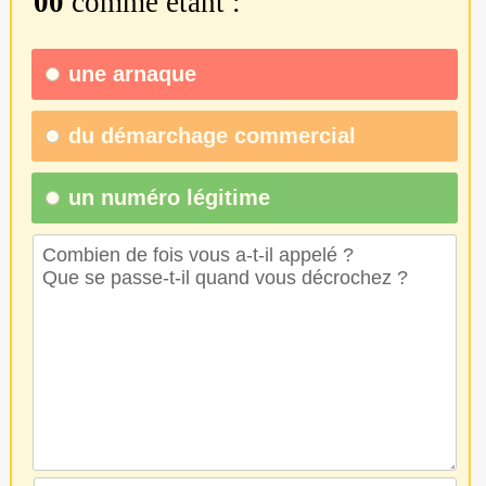
00
comme étant :
une
arnaque
du
démarchage commercial
un numéro légitime