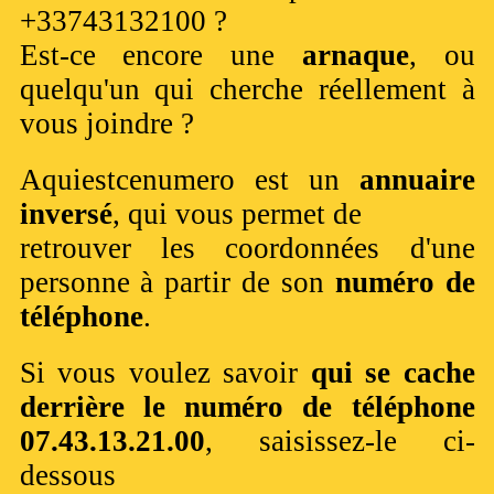
+33743132100 ?
Est-ce encore une
arnaque
, ou
quelqu'un qui cherche réellement à
vous joindre ?
Aquiestcenumero est un
annuaire
inversé
, qui vous permet de
retrouver les coordonnées d'une
personne à partir de son
numéro de
téléphone
.
Si vous voulez savoir
qui se cache
derrière le numéro de téléphone
07.43.13.21.00
, saisissez-le ci-
dessous