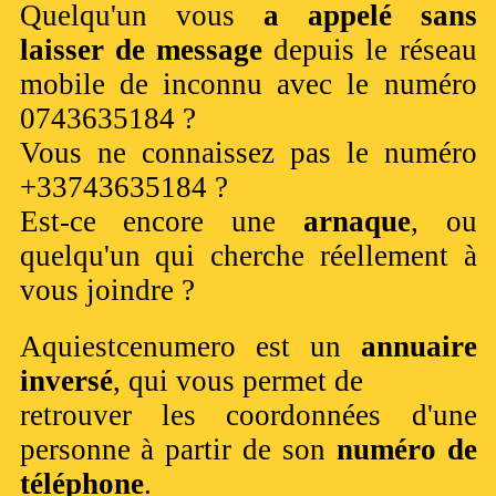
Quelqu'un vous
a appelé sans
laisser de message
depuis le réseau
mobile de inconnu avec le numéro
0743635184 ?
Vous ne connaissez pas le numéro
+33743635184 ?
Est-ce encore une
arnaque
, ou
quelqu'un qui cherche réellement à
vous joindre ?
Aquiestcenumero est un
annuaire
inversé
, qui vous permet de
retrouver les coordonnées d'une
personne à partir de son
numéro de
téléphone
.