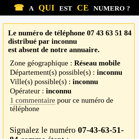
☎
QUI
CE
A
EST
NUMERO ?
Le numéro de téléphone
07 43 63 51 84
distribué par
inconnu
est absent de notre annuaire.
Zone géographique :
Réseau mobile
Département(s) possible(s) :
inconnu
Ville(s) possible(s) :
inconnu
Opérateur :
inconnu
1 commentaire
pour ce numéro de
téléphone
Signalez le numéro
07-43-63-51-