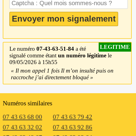
LEGITIME
Le numéro
07-43-63-51-84
a été
signalé comme étant
un numéro légitime
le
09/05/2026 à 15h55
Il mon appel 1 fois Il m’on insulté puis on
raccroche j’ai directement bloqué
Numéros similaires
07 43 63 68 00
07 43 63 79 42
07 43 63 32 02
07 43 63 92 86