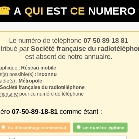
☎
A
QUI
EST
CE
NUMERO 
Le numéro de téléphone
07 50 89 18 81
stribué par
Société française du radiotélépho
est absent de notre annuaire.
aphique :
Réseau mobile
(s) possible(s) :
inconnu
sible(s) :
Métropole
Société française du radiotéléphone
entaire
pour ce numéro de téléphone
méro
07-50-89-18-81
comme étant :
du
démarchage commercial
un numéro légitime