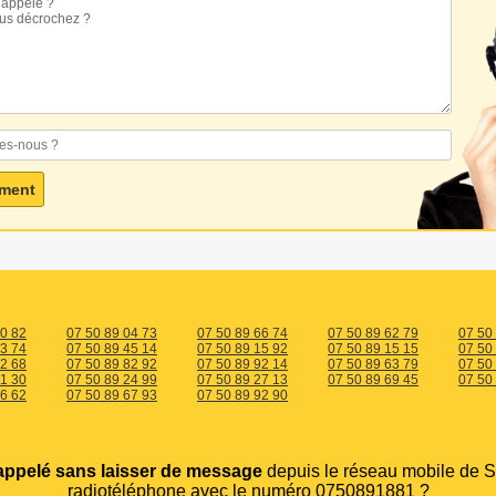
90 82
07 50 89 04 73
07 50 89 66 74
07 50 89 62 79
07 50
03 74
07 50 89 45 14
07 50 89 15 92
07 50 89 15 15
07 50
32 68
07 50 89 82 92
07 50 89 92 14
07 50 89 63 79
07 50
01 30
07 50 89 24 99
07 50 89 27 13
07 50 89 69 45
07 50
76 62
07 50 89 67 93
07 50 89 92 90
appelé sans laisser de message
depuis le réseau mobile de S
radiotéléphone avec le numéro 0750891881 ?