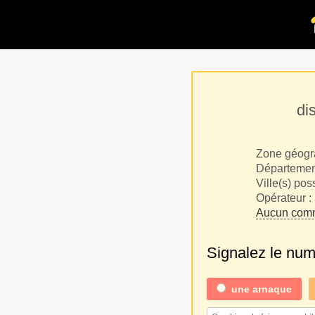
di
Zone géogr
Département
Ville(s) pos
Opérateur :
Aucun comm
Signalez le nu
une
arnaque