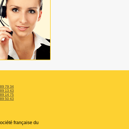
 89 79 34
 89 13 43
 89 14 75
 89 50 43
ociété française du