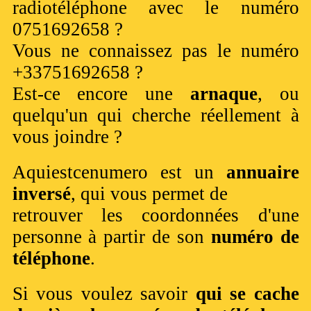
radiotéléphone avec le numéro
0751692658 ?
Vous ne connaissez pas le numéro
+33751692658 ?
Est-ce encore une
arnaque
, ou
quelqu'un qui cherche réellement à
vous joindre ?
Aquiestcenumero est un
annuaire
inversé
, qui vous permet de
retrouver les coordonnées d'une
personne à partir de son
numéro de
téléphone
.
Si vous voulez savoir
qui se cache