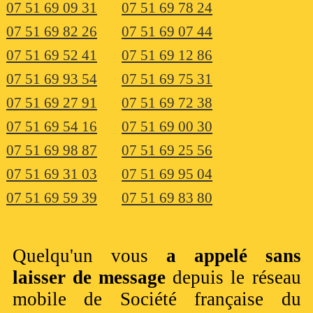
07 51 69 09 31
07 51 69 78 24
07 51 69 82 26
07 51 69 07 44
07 51 69 52 41
07 51 69 12 86
07 51 69 93 54
07 51 69 75 31
07 51 69 27 91
07 51 69 72 38
07 51 69 54 16
07 51 69 00 30
07 51 69 98 87
07 51 69 25 56
07 51 69 31 03
07 51 69 95 04
07 51 69 59 39
07 51 69 83 80
Quelqu'un vous
a appelé sans
laisser de message
depuis le réseau
mobile de Société française du