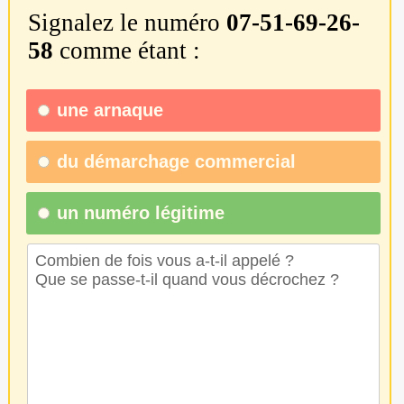
Signalez le numéro
07-51-69-26-
58
comme étant :
une
arnaque
du
démarchage commercial
un numéro légitime