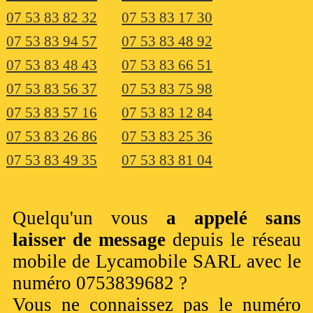
07 53 83 82 32
07 53 83 17 30
07 53 83 94 57
07 53 83 48 92
07 53 83 48 43
07 53 83 66 51
07 53 83 56 37
07 53 83 75 98
07 53 83 57 16
07 53 83 12 84
07 53 83 26 86
07 53 83 25 36
07 53 83 49 35
07 53 83 81 04
Quelqu'un vous
a appelé sans
laisser de message
depuis le réseau
mobile de Lycamobile SARL avec le
numéro 0753839682 ?
Vous ne connaissez pas le numéro