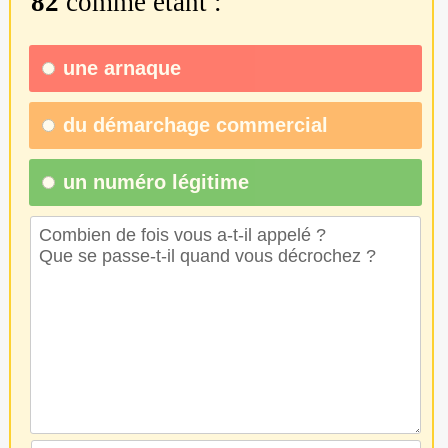
82
comme étant :
une
arnaque
du
démarchage commercial
un numéro légitime