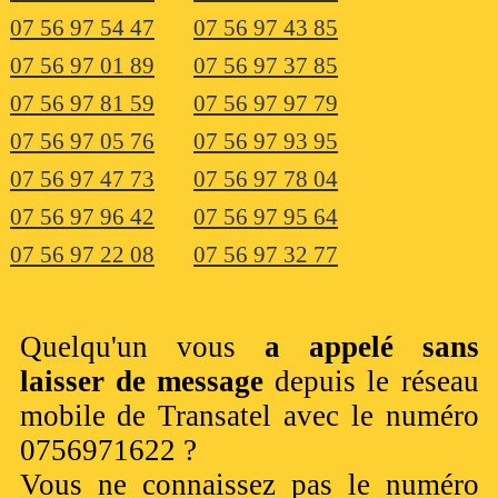
07 56 97 54 47
07 56 97 43 85
07 56 97 01 89
07 56 97 37 85
07 56 97 81 59
07 56 97 97 79
07 56 97 05 76
07 56 97 93 95
07 56 97 47 73
07 56 97 78 04
07 56 97 96 42
07 56 97 95 64
07 56 97 22 08
07 56 97 32 77
Quelqu'un vous
a appelé sans
laisser de message
depuis le réseau
mobile de Transatel avec le numéro
0756971622 ?
Vous ne connaissez pas le numéro