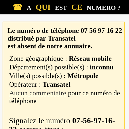
☎
QUI
CE
A
EST
NUMERO ?
Le numéro de téléphone
07 56 97 16 22
distribué par
Transatel
est absent de notre annuaire.
Zone géographique :
Réseau mobile
Département(s) possible(s) :
inconnu
Ville(s) possible(s) :
Métropole
Opérateur :
Transatel
Aucun commentaire
pour ce numéro de
téléphone
Signalez le numéro
07-56-97-16-