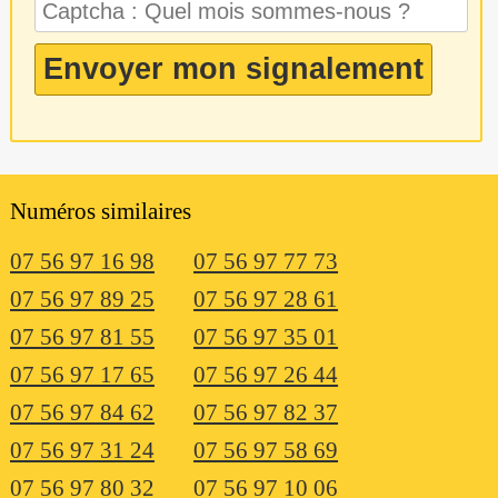
Numéros similaires
07 56 97 16 98
07 56 97 77 73
07 56 97 89 25
07 56 97 28 61
07 56 97 81 55
07 56 97 35 01
07 56 97 17 65
07 56 97 26 44
07 56 97 84 62
07 56 97 82 37
07 56 97 31 24
07 56 97 58 69
07 56 97 80 32
07 56 97 10 06