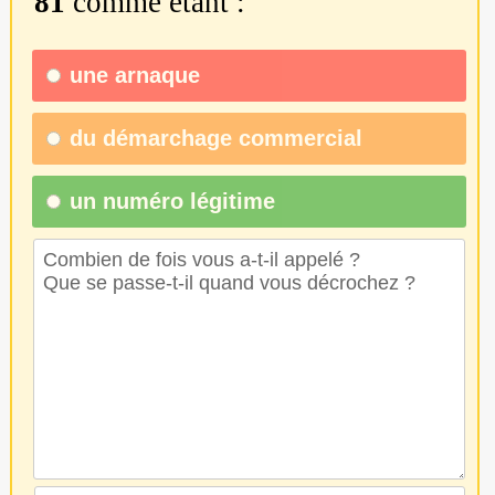
81
comme étant :
une
arnaque
du
démarchage commercial
un numéro légitime